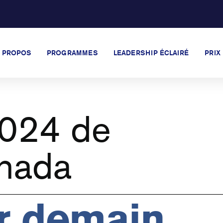
 PROPOS
PROGRAMMES
LEADERSHIP ÉCLAIRÉ
PRIX
2024 de
nada
r demain,