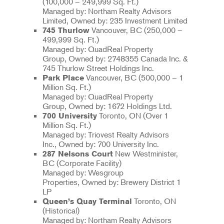
(100,000 – 249,999 Sq. Ft.)
Managed by: Northam Realty Advisors
Limited, Owned by: 235 Investment Limited
Vancouver, BC (250,000 –
745 Thurlow
499,999 Sq. Ft.)
Managed by: QuadReal Property
Group, Owned by: 2748355 Canada Inc. &
745 Thurlow Street Holdings Inc.
Vancouver, BC (500,000 – 1
Park Place
Million Sq. Ft.)
Managed by: QuadReal Property
Group, Owned by: 1672 Holdings Ltd.
Toronto, ON (Over 1
700 University
Million Sq. Ft.)
Managed by: Triovest Realty Advisors
Inc., Owned by: 700 University Inc.
New Westminister,
287 Nelsons Court
BC (Corporate Facility)
Managed by: Wesgroup
Properties, Owned by: Brewery District 1
LP
Toronto, ON
Queen’s Quay Terminal
(Historical)
Managed by: Northam Realty Advisors