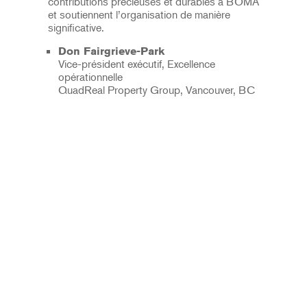
contributions précieuses et durables à BOMA
et soutiennent l’organisation de manière
significative.
Don Fairgrieve-Park
Vice-président exécutif, Excellence
opérationnelle
QuadReal Property Group, Vancouver, BC
Á PROPOS
PROGRAMMES
LEADERSHIP ÉCLAIRÉ
PRIX
DÉFENSE DES INTÉRÊTS