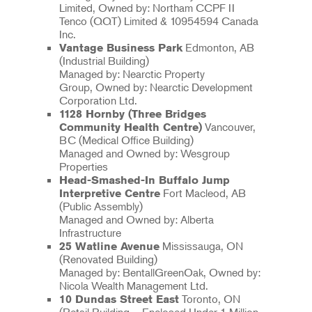
Limited, Owned by: Northam CCPF II
Tenco (QQT) Limited & 10954594 Canada
Inc.
Edmonton, AB
Vantage Business Park
(Industrial Building)
Managed by: Nearctic Property
Group, Owned by: Nearctic Development
Corporation Ltd.
1128 Hornby (Three Bridges
Vancouver,
Community Health Centre)
BC (Medical Office Building)
Managed and Owned by: Wesgroup
Properties
Head-Smashed-In Buffalo Jump
Fort Macleod, AB
Interpretive Centre
(Public Assembly)
Managed and Owned by: Alberta
Infrastructure
Mississauga, ON
25 Watline Avenue
(Renovated Building)
Managed by: BentallGreenOak, Owned by:
Nicola Wealth Management Ltd.
Toronto, ON
10 Dundas Street East
(Retail Building – Enclosed Under 1 Million