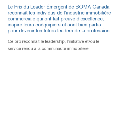
Le Prix du Leader Émergent de BOMA Canada
reconnaît les individus de l’industrie immobilière
commerciale qui ont fait preuve d’excellence,
inspiré leurs coéquipiers et sont bien partis
pour devenir les futurs leaders de la profession.
Ce prix reconnaît le leadership, l’initiative et/ou le
service rendu à la communauté immobilière
commerciale. Il est remis à des individus de 35 ans ou
moins qui ont contribué de manière significative à leur
organisation et/ou à l’industrie immobilière
commerciale.
En savoir plus sur ce prix.