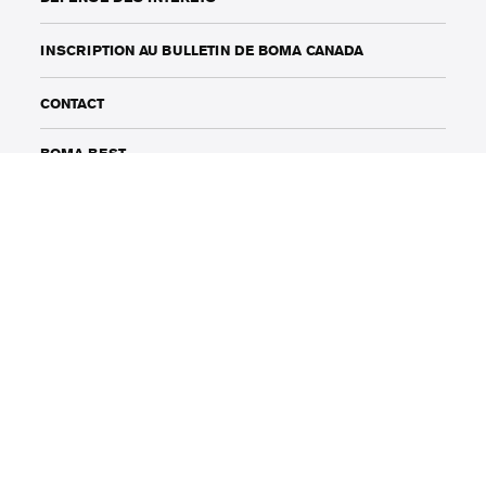
INSCRIPTION AU BULLETIN DE BOMA CANADA
CONTACT
BOMA BEST
BOMA BEST GUIDE TECHNIQUE DE TERRAIN
141 rue Adelaide Ouest, Suite 1002
Toronto, Ontario, Canada
M5H 3L5
Téléphone: (416) 214-1912
info@bomacanada.ca