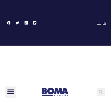
EN
FR